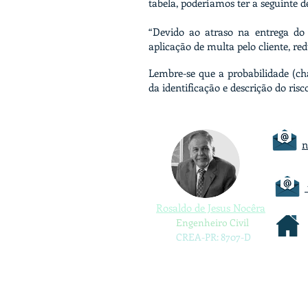
tabela, poderíamos ter a seguinte d
“Devido ao atraso na entrega do 
aplicação de multa pelo cliente, red
Lembre-se que a probabilidade (ch
da identificação e descrição do risc
n
Rosaldo de Jesus Nocêra
Engenheiro Civil
CREA-PR: 8707-D