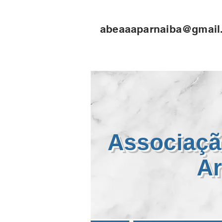
Select Language
▼
abeaaaparnaiba@gmail
Associaçã
Ar