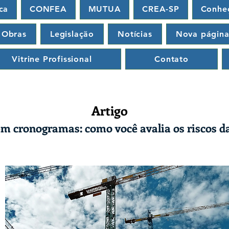
ca
CONFEA
MUTUA
CREA-SP
Conhe
 Obras
Legislação
Notícias
Nova págin
Vitrine Profissional
Contato
Artigo
s em cronogramas: como você avalia os riscos d