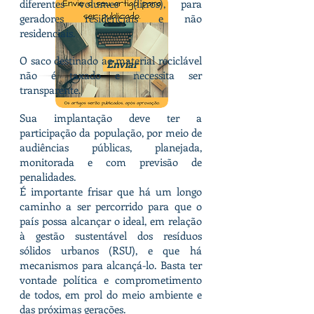
diferentes volumes (litros), para
geradores residenciais e não
residenciais.
O saco destinado ao material reciclável
Enviar
não é taxado e necessita ser
transparente.
Sua implantação deve ter a
participação da população, por meio de
audiências públicas, planejada,
monitorada e com previsão de
penalidades.
É importante frisar que há um longo
caminho a ser percorrido para que o
país possa alcançar o ideal, em relação
à gestão sustentável dos resíduos
sólidos urbanos (RSU), e que há
mecanismos para alcançá-lo. Basta ter
vontade política e comprometimento
de todos, em prol do meio ambiente e
das próximas gerações.