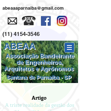
Select Language
▼
abeaaaparnaiba@gmail.com
(11) 4154-3546
ABEAA
Associação Bandeirante
de Engenheiros,
Arquitetos e Agrônomos
Santana de Parnaíba - SP
Artigo
A triste realidade da gestão dos