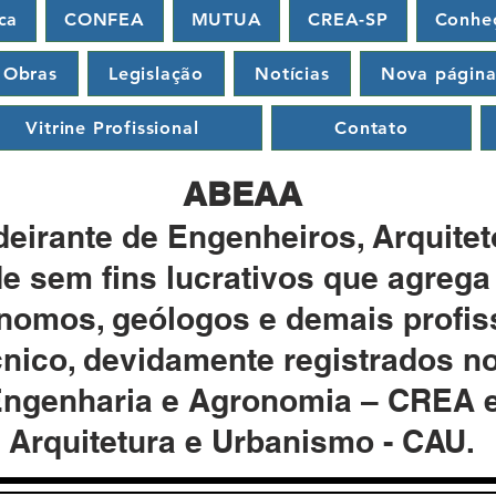
ca
CONFEA
MUTUA
CREA-SP
Conhe
 Obras
Legislação
Notícias
Nova págin
Vitrine Profissional
Contato
ABEAA
eirante de Engenheiros, Arquite
e sem fins lucrativos que agrega
ônomos, geólogos e demais profiss
écnico, devidamente registrados 
Engenharia e Agronomia – CREA 
Arquitetura e Urbanismo - CAU.