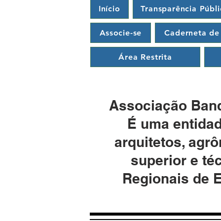
Início
Transparência Públi
Associe-se
Caderneta de
Área Restrita
Associação Band
É uma entidad
arquitetos, agr
superior e t
Regionais de 