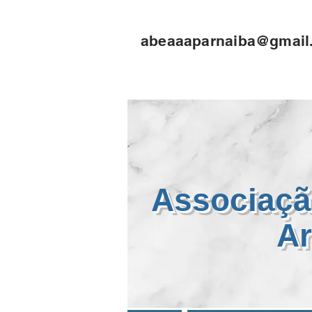
Select Language
▼
abeaaaparnaiba@gmail
Associaçã
Ar