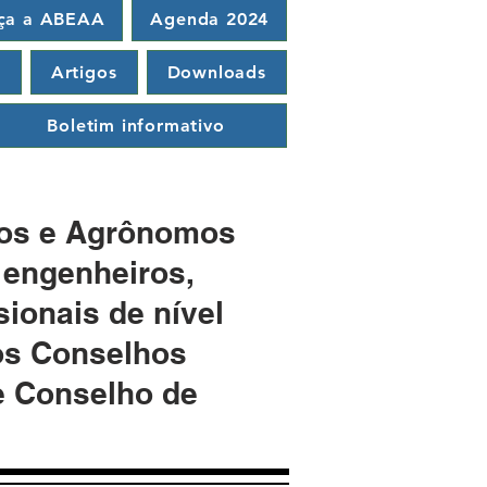
ça a ABEAA
Agenda 2024
a
Artigos
Downloads
Boletim informativo
tos e Agrônomos
 engenheiros,
ionais de nível
nos Conselhos
e Conselho de